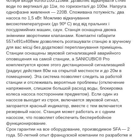
чотири входи 40/50/100/110мм. Дозволяє відкачувати стічні
води по вертикалі до 11м, по горизонталі до 100м. Напруга
однофазне живлення — 220В. Споживана потужність: два
насоса по 1,5 кВт. Можливо відкачування
високотемпературних (до 90º С) вод від пральних і
посудомийних машин, саун. Станція оснащена двома
знімними зворотними клапанами. Компактні габарити
557х491х408мм дозволяють розташувати станцію в зручному
для вас місці без додаткової перепланування приміщень.
Станции оснащены звуковой сигнализацией аварийного
оповещения на самой станции, а SANICUBIC® Pro
комплектуется кроме этого дистанционной сигнализацией
(радиус действия 80м на открытой местности и до 20м в
помещении). Эта система позволяет следить за работой
станции и отслеживать вероятные проблемы (отключение
напряжения, слишком большой расход воды, блокировка
колеса насоса посторонним предметом). Если один из
насосов выходит из строя, включается звуковой сигнал,
загорается красный индикатор, вместе с тем включается
резервный насос. Станция может работать и с одним
насосом, что позволяет обеспечить бесперебойное
функционирование.
Срок гарантии на все оборудование, производимое SFA — 2
года. 50-летний опыт французской компании по разработке и