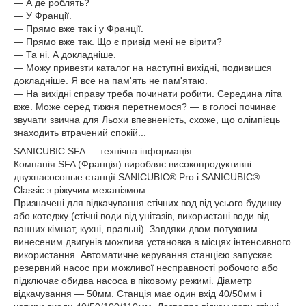
— А де роблять?
— У Франції.
— Прямо вже так і у Франції.
— Прямо вже так. Що є привід мені не вірити?
— Та ні. А докладніше.
— Можу привезти каталог на наступні вихідні, подивишся
докладніше. Я все на пам'ять не пам'ятаю.
— На вихідні справу треба починати робити. Середина літа
вже. Може серед тижня перетнемося? — в голосі починає
звучати звична для Льохи впевненість, схоже, що олімпієць
знаходить втрачений спокій...
SANICUBIC SFA — технічна інформація.
Компанія SFA (Франція) виробляє високопродуктивні
двухнасосоные станції SANICUBIC® Pro і SANICUBIC®
Classic з ріжучим механізмом.
Призначені для відкачування стічних вод від усього будинку
або котеджу (стічні води від унітазів, використані води від
ванних кімнат, кухні, пральні). Завдяки двом потужним
винесеним двигунів можлива установка в місцях інтенсивного
використання. Автоматичне керування станцією запускає
резервний насос при можливої несправності робочого або
підключає обидва насоса в піковому режимі. Діаметр
відкачування — 50мм. Станція має один вхід 40/50мм і