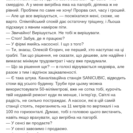
смерділо. А у мене вигрібна яма на пагорбі, ділянка ж не
рівний. Проблем по саме не хочу! Прорва сил, часу і грошей.
— Але це все вирішується, — посміхатися мені, схоже, не
варто. Олімпійський спокій дає остаточну тріщину, і Льоша
підскакує з явним наміром піти.
— Звичайно! Вирішується. Не тобі ж вирішувати.
— Стоп! Забув, де я працюю?
— У фірмі якийсь насосної. І що з того?
— Ти, знаєш, Олексій Єгорич, не перший, хто наступає на ці
граблі. Так що рішення, не сказати, що дешеве, але надійне і
вимагає мінімум трудовитрат і часу вже придумали.
— Що за рішення ще? — в голосі відчувається недовіра, але
разом з тим і відтінок зацікавленості.
— Є така штука. Каналізаційна станція SANICUBIC, відводить
стоки від усього будинку. Труби при цьому можна
використовувати 50-міліметрові, вже не сотка тобі, курочіть
твій недавній ремонт куди як менше, і інтер'єр, Світлі на
радість, не сильно постраждає. А насоси, які в цій самій
станції стоять, переганяють на 11 метрів по вертикалі і на
100 по горизонталі. Думаю, тобі з головою цього вистачить,
навіть якщо врахувати, що вигрібна на пагорбі.
— У сенсі ви продаєте?
— У сенсі завозимо і продаємо.