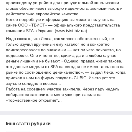
производству устройств для принудительной канализации
стоков обеспечивает высокую надежность, экономичность и
действительно европейское качество.
Более подробную информацию вы можете получить на
сайте ООО «ТВИСТ» — официального представительства
компании SFA в Украине (www.tvist.biz.ua).
Надо сказать, что Леша, как человек обстоятельный, не
только изучил врученный ему каталог, но и конкретно
поинтересовался по знакомым — нет ли чего похожего, но
подешевле. Оно и понятно, кризис, да и в любом случае —
деньги лишними не бывают. «Однако, правда жизни такова,
что данные модели от SFA на сегодня не имеют аналогов на
рынке по соотношению цена-качество», — выдал Леха, когда
приехал к нам на фирму покупать CUBIC. Из его уст это
звучало солидно и весомо…
Работа на соседнем участке закипела. Через пару недель
собираются закончить и меня уже пригласили на
«торжественное открытие"…
Інші статті рубрики