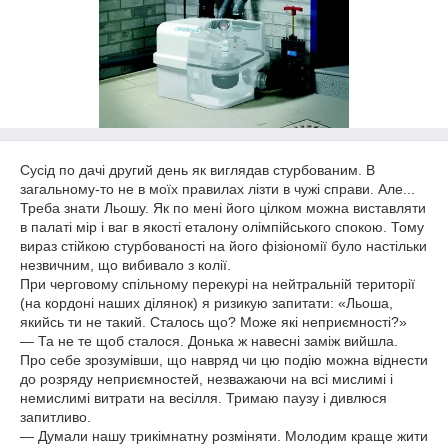
Сусід по дачі другий день як виглядав стурбованим. В
загальному-то не в моїх правилах лізти в чужі справи. Але...
Треба знати Льошу. Як по мені його цілком можна виставляти
в палаті мір і ваг в якості еталону олімпійського спокою. Тому
вираз стійкою стурбованості на його фізіономії було настільки
незвичним, що вибивало з колії.
При черговому спільному перекурі на нейтральній території
(на кордоні наших ділянок) я ризикую запитати: «Льоша,
якийсь ти не такий. Сталось що? Може які неприємності?»
— Та не те щоб сталося. Донька ж навесні заміж вийшла.
Про себе зрозумівши, що навряд чи цю подію можна віднести
до розряду неприємностей, незважаючи на всі мислимі і
немислимі витрати на весілля. Тримаю паузу і дивлюся
запитливо.
— Думали нашу трикімнатну розміняти. Молодим краще жити