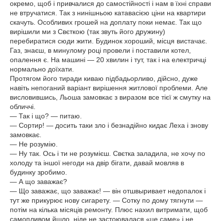
окремо, щоб і привчалися до самостійності і нам в їхні справи
не втручатися. Так з нинішньою катавасією ціни на квартири
скачуть. Особливих грошей на доплату поки немає. Так що
вирішили ми з Свєткою (так звуть його дружину)
перебиратися сюди жити. Будинок хороший, місця вистачає.
Газ, знаєш, в минулому році провели і поставили котел,
опалення є. На машині — 20 хвилин і тут, так і на електричці
нормально доїхати.
Протягом його тиради киваю підбадьорливо, дійсно, дуже
навіть непоганий варіант вирішення житлової проблеми. Але
висловившись, Льоша замовкає з виразом все тієї ж смутку на
обличчі.
— Так і що? — питаю.
— Сортир! — досить таки зло і безнадійно кидає Леха і знову
замовкає.
— Не розумію.
— Ну так. Ось і ти не розумієш. Свєтка заладила, не хочу по
холоду та іншої негоди на двір бігати, давай мовляв в
будинку зробимо.
— А що заважає?
— Що заважає, що заважає! — він отшвыривает недопалок і
тут же прикурює нову сигарету. — Сотку по дому тягнути —
потім на кілька місяців ремонту. Плюс нахил витримати, щоб
самопливом йшло, ніде не застоювалася «це саме» і не