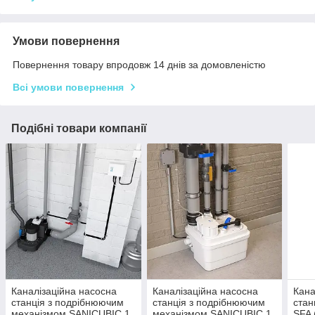
Умови повернення
Повернення товару впродовж 14 днів за домовленістю
Всі умови повернення
Подібні товари компанії
Каналізаційна насосна
Каналізаційна насосна
Кана
станція з подрібнюючим
станція з подрібнюючим
стан
механізмом SANICUBIC 1
механізмом SANICUBIC 1
SFA 