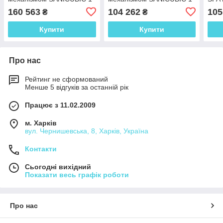
GR HP, SFA (Франція)
IP 67, SFA (Франція)
160 563
104 262
105
₴
₴
Купити
Купити
Про нас
Рейтинг не сформований
Менше 5 відгуків за останній рік
Працює з 11.02.2009
м. Харків
вул. Чернишевська, 8, Харків, Україна
Контакти
Сьогодні вихідний
Показати весь графік роботи
Про нас