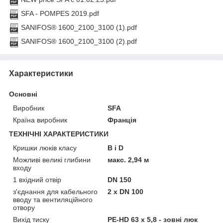
SFA - POMPES 2019.pdf
SANIFOS® 1600_2100_3100 (1).pdf
SANIFOS® 1600_2100_3100 (2).pdf
Характеристики
Основні
Виробник
SFA
Країна виробник
Франція
ТЕХНІЧНІ ХАРАКТЕРИСТИКИ
Кришки люків класу
B і D
Можливі великі глибини
макс. 2,94 м
входу
1 вхідний отвір
DN 150
з'єднання для кабельного
2 х DN 100
вводу та вентиляційного
отвору
Вихід тиску
PE-HD 63 x 5,8 - зовні люк