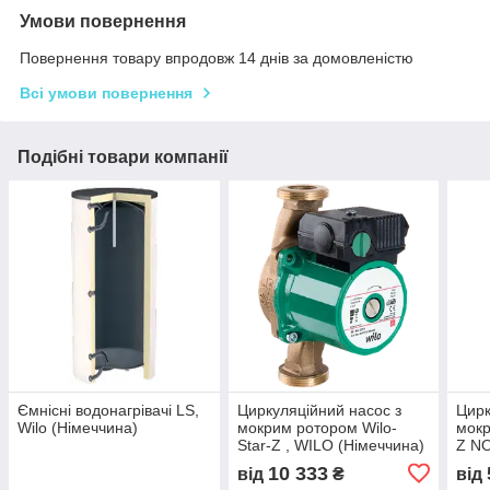
Умови повернення
Повернення товару впродовж 14 днів за домовленістю
Всі умови повернення
Подібні товари компанії
Ємнісні водонагрівачі LS,
Циркуляційний насос з
Цирк
Wilo (Німеччина)
мокрим ротором Wilo-
мокр
Star-Z , WILO (Німеччина)
Z N
(Нім
10 333
від
₴
від