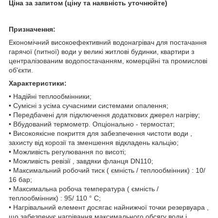
Ціна за запитом (ціну та наявність уточнюйте)
Призначення:
Економічний високоефективний водонагрівач для постачання
гарячої (питної) води у великі житлові будинки, квартири з
централізованим водопостачанням, комерційні та промислові
об'єкти.
Характеристики:
• Надійні теплообмінники;
• Сумісні з усіма сучасними системами опалення;
• Передбачені для підключення додаткових джерел нагріву;
• Вбудований термометр. Опціонально - термостат;
• Високоякісне покриття для забезпечення чистоти води ,
захисту від корозії та зменшення відкладень кальцію;
• Можливість регулювання по висоті;
• Можливість ревізії , завдяки фланця DN110;
• Максимальний робочий тиск ( ємність / теплообмінник) : 10/
16 бар;
• Максимальна робоча температура ( ємність /
теплообмінник) : 95/ 110 ° С;
• Нагрівальний елемент досягає найнижчої точки резервуара ,
що забезпечує нагрівання максимального обсягу води і