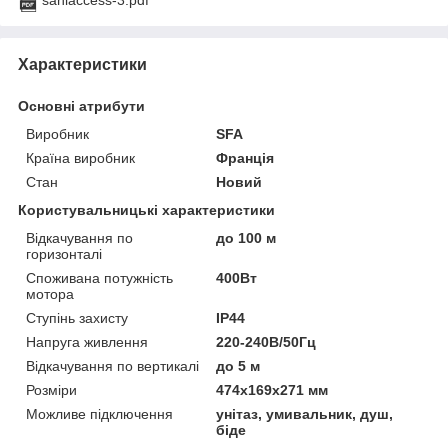
Характеристики
Основні атрибути
Виробник
SFA
Країна виробник
Франція
Стан
Новий
Користувальницькі характеристики
Відкачування по
до 100 м
горизонталі
Споживана потужність
400Вт
мотора
Ступінь захисту
IP44
Напруга живлення
220-240В/50Гц
Відкачування по вертикалі
до 5 м
Розміри
474x169x271 мм
Можливе підключення
унітаз, умивальник, душ,
біде