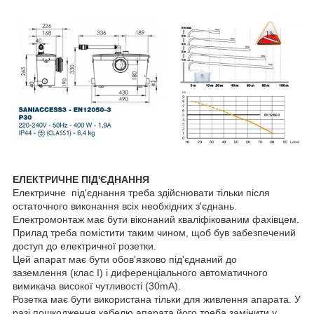
ЕЛЕКТРИЧНЕ ПІД'ЄДНАННЯ
Електричне під'єднання треба здійснювати тільки після
остаточного виконання всіх необхідних з'єднань.
Електромонтаж має бути віконаний кваліфікованим фахівцем.
Прилад треба помістити таким чином, щоб був забезпечений
доступ до електричної розетки.
Цей апарат має бути обов'язково під'єднаний до
заземлення (клас I) і диференціального автоматичного
вимикача високої чутливості (30mA).
Розетка має бути використана тільки для живлення апарата. У
разі пошкодження кабелю апарата його треба замінити у