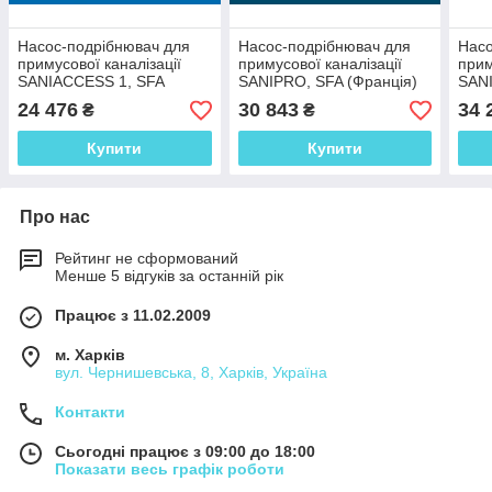
Насос-подрібнювач для
Насос-подрібнювач для
Насо
примусової каналізації
примусової каналізації
прим
SANIACCESS 1, SFA
SANIPRO, SFA (Франція)
SANI
(Франція)
24 476
30 843
34 
₴
₴
Купити
Купити
Про нас
Рейтинг не сформований
Менше 5 відгуків за останній рік
Працює з 11.02.2009
м. Харків
вул. Чернишевська, 8, Харків, Україна
Контакти
Сьогодні працює з 09:00 до 18:00
Показати весь графік роботи