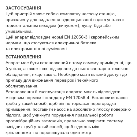
ЗАСТОСУВАННЯ
Цей пристрій являє собою компактну насосну станцію,
призначену для видалення відпрацьованої води з унітаза з
горизонтальним виходом (випуском), душу, біде або
умивальника.
Цей апарат відповідає нормі EN 12050-3 і європейським
нормам, що стосуються електричної безпеки
та електромагнітної сумісності.
ВСТАНОВЛЕННЯ
Апарат має бути встановлений в тому самому приміщенні, що
й унітаз, а також інше під'єднане до нього санітарно-технічне
обладнання, якщо таке є. Необхідно мати вільний доступ до
приладу для виконання перевірок і технічного
обслуговування.
Встановлення й експлуатація апарата мають відповідати
місцевим нормам і стандарту EN 12056-4. Встановити насос
треба у такий спосіб, щоб він не торкався перегородки
приміщення, поставити насос на абсолютно плоску поверхню
підлоги, щоб уникнути порушення правильної роботи
противібраційних затискачів, правильно закріпити систему
вивідних труб у такий спосіб, щоб відстань між
кріпленнями не перевищувала один метр.