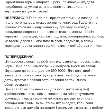
Гарантійний термін апарата 2 роки, починаючи від дати
придбання, за умови встановлення та використання
відповідно до цієї інструкції.
ОБЕРЕЖНО!!!
Гарантія поширюється тільки на виведення
туалетного паперу, екскрементів і стічних вод. Гарантія не
поширюється на шкоду, нанесену приладу внаслідок
попадання сторонніх тіл, таких як вата, тампони, гігієнічні
серветки, прокладки, харчові продукти, презервативи, волоси,
металеві, дерев'яні або пластмасові предмети, а також
унаслідок перекачування рідин, таких як олії або розчинники.
ПОПЕРЕДЖЕННЯ
Ця насосна станція розроблена відповідно до промислових
норм. Вона пройшла постійний контроль якості на заводі
відповідно до cо стандартом ISO 9001. Для того, щоб
ваш апарат правильно функціонував, необхідно ретельно
дотримуватися правил встановлення та технічного
обслуговування.
Цей апарат не призначений для осіб (зокрема дітей)
з обмеженими фізичними, сенсорними або розумовими
можливостями, а також які не мають досвіду та знань з
поводження з ним, за винятком тих випадків, коли вони
користуються ним під наглядом і отримують вказівки з роботи