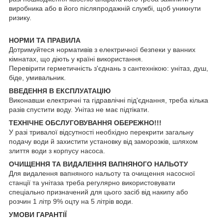
виробника або в його післяпродажній службі, щоб уникнути
ризику.
НОРМИ ТА ПРАВИЛА
Дотримуйтеся нормативів з електричної безпеки у ванних
кімнатах, що діють у країні використання.
Перевірити герметичність з'єднань з сантехнікою: унітаз, душ,
біде, умивальник.
ВВЕДЕННЯ В ЕКСПЛУАТАЦІЮ
Виконавши електричні та гідравлічні під'єднання, треба кілька
разів спустити воду. Унітаз не має підтікати.
ТЕХНІЧНЕ ОБСЛУГОВУВАННЯ ОБЕРЕЖНО!!!
У разі тривалої відсутності необхідно перекрити загальну
подачу води й захистити установку від заморозків, шляхом
злиття води з корпусу насоса.
ОЧИЩЕННЯ ТА ВИДАЛЕННЯ ВАПНЯНОГО НАЛЬОТУ
Для видалення вапняного нальоту та очищення насосної
станції та унітаза треба регулярно використовувати
спеціально призначений для цього засіб від накипу або
розчин 1 літр 9% оцту на 5 літрів води.
УМОВИ ГАРАНТІЇ