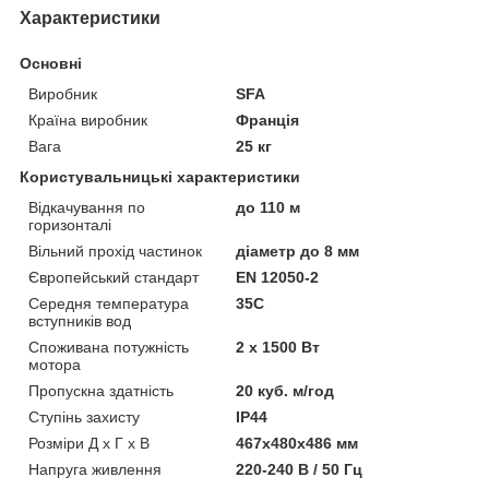
Характеристики
Основні
Виробник
SFA
Країна виробник
Франція
Вага
25 кг
Користувальницькі характеристики
Відкачування по
до 110 м
горизонталі
Вільний прохід частинок
діаметр до 8 мм
Європейський стандарт
EN 12050-2
Середня температура
35C
вступників вод
Споживана потужність
2 x 1500 Вт
мотора
Пропускна здатність
20 куб. м/год
Ступінь захисту
IP44
Розміри Д х Г х В
467x480x486 мм
Напруга живлення
220-240 B / 50 Гц