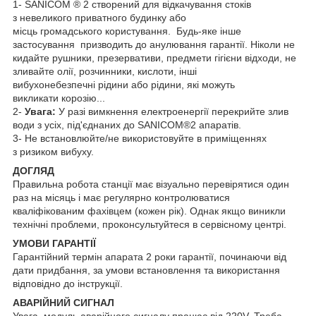
1- SANICOM ® 2 створений для відкачування стоків
з невеликого приватного будинку або
місць громадського користування. Будь-яке інше
застосування призводить до анулювання гарантії. Ніколи не
кидайте рушники, презервативи, предмети гігієни відходи, не
зливайте олії, розчинники, кислоти, інші
вибухонебезпечні рідини або рідини, які можуть
викликати корозію...
2-
Увага:
У разі вимкнення електроенергії перекрийте злив
води з усіх, під'єднаних до SANICOM®2 апаратів.
3- Не встановлюйте/не використовуйте в приміщеннях
з ризиком вибуху.
ДОГЛЯД
Правильна робота станції має візуально перевірятися один
раз на місяць і має регулярно контролюватися
кваліфікованим фахівцем (кожен рік). Однак якщо виникли
технічні проблеми, проконсультуйтеся в сервісному центрі.
УМОВИ ГАРАНТІЇ
Гарантійний термін апарата 2 роки гарантії, починаючи від
дати придбання, за умови встановлення та використання
відповідно до інструкції.
АВАРІЙНИЙ СИГНАЛ