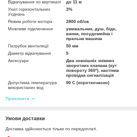
Відкачування по вертикалі
до 11 м
Ухил горизонтальних
3%
з'єднань
Режим роботи мотора
2800 об/хв
Можливе підключення
умивальник, душ, біде,
ванна, посудомийна і
пральна машина
Патрубок вентиляції
50 мм
Діаметр відкачування
5
Аксесуари
Два зовнішніх знімних
зворотних клапана (кут
повороту 360º), настінна
провідна сигналізація
Допустима температура
90 С (короткочасно)
використаних вод
Приховати
Умови доставки
Доставка здійснюється тільки по передоплаті.