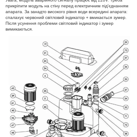
Увага, модуль аварійного сигналу працює від 220V. Треба
прикріпити модуль на стіну перед електричним під'єднанням
апарата. За занадто високого рівня води всередині апарата:
спалахує червоний світловий індикатор + вмикається зумер.
Після усунення проблеми світловий індикатор і зумер
вимикаються.