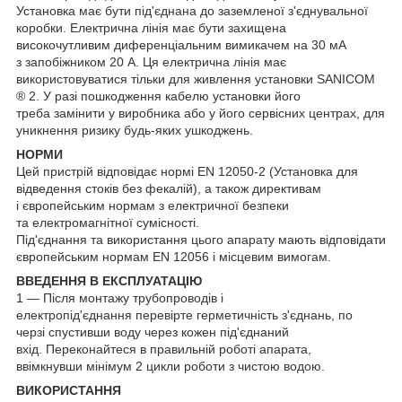
Установка має бути під'єднана до заземленої з'єднувальної
коробки. Електрична лінія має бути захищена
високочутливим диференціальним вимикачем на 30 мА
з запобіжником 20 А. Ця електрична лінія має
використовуватися тільки для живлення установки SANICOM
® 2. У разі пошкодження кабелю установки його
треба замінити у виробника або у його сервісних центрах, для
уникнення ризику будь-яких ушкоджень.
НОРМИ
Цей пристрій відповідає нормі EN 12050-2 (Установка для
відведення стоків без фекалій), а також директивам
і європейським нормам з електричної безпеки
та електромагнітної сумісності.
Під'єднання та використання цього апарату мають відповідати
європейським нормам EN 12056 і місцевим вимогам.
ВВЕДЕННЯ В ЕКСПЛУАТАЦІЮ
1 — Після монтажу трубопроводів і
електропід'єднання перевірте герметичність з'єднань, по
черзі спустивши воду через кожен під'єднаний
вхід. Переконайтеся в правильній роботі апарата,
ввімкнувши мінімум 2 цикли роботи з чистою водою.
ВИКОРИСТАННЯ