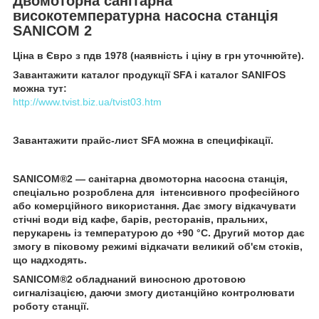
Двомоторна санітарна
високотемпературна насосна станція
SANICOM 2
Ціна в Євро з пдв 1978 (наявність і ціну в грн уточнюйте).
Завантажити каталог продукції SFA і каталог SANIFOS
можна тут:
http://www.tvist.biz.ua/tvist03.htm
Завантажити прайс-лист SFA можна в специфікації.
SANICOM
®
2
— санітарна двомоторна насосна станція,
спеціально розроблена для інтенсивного професійного
або комерційного використання. Дає змогу відкачувати
стічні води від кафе, барів, ресторанів, пральних,
перукарень із температурою до +90 °C. Другий мотор дає
змогу в піковому режимі відкачати великий об'єм стоків,
що надходять.
SANICOM
®
2
обладнаний виносною дротовою
сигналізацією, даючи змогу дистанційно контролювати
роботу станції.