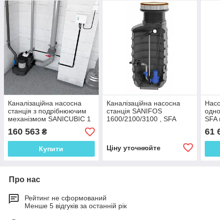
Каналізаційна насосна
Каналізаційна насосна
Насо
станція з подрібнюючим
станція SANIFOS
одн
механізмом SANICUBIC 1
1600/2100/3100 , SFA
SFA 
GR HP, SFA (Франція)
(Франція)
160 563
61 
₴
Ціну уточнюйте
Купити
Про нас
Рейтинг не сформований
Менше 5 відгуків за останній рік