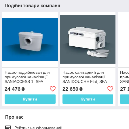
Подібні товари компанії
Насос-подрібнювач для
Насос санітарний для
Насо
примусової каналізації
примусової каналізації
прим
SANIACCESS 1, SFA
SANIDOUCHE Flat, SFA
SANI
(Франція)
(Франція)
24 476
22 650
27 
₴
₴
Купити
Купити
Про нас
Рейтинг не сформований