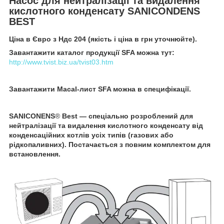
Насос для нейтралізації та видалення
кислотного конденсату SANICONDENS
BEST
Ціна в Євро з Ндс 204 (якість і ціна в грн уточнюйте).
Завантажити каталог продукції SFA можна тут:
http://www.tvist.biz.ua/tvist03.htm
Завантажити Macal-лист SFA можна в специфікації.
SANICONENS
®
Best — спеціально розроблений для
нейтралізації та видалення кислотного конденсату від
конденсаційних котлів усіх типів (газових або
рідкопаливних). Постачається з повним комплектом для
встановлення.