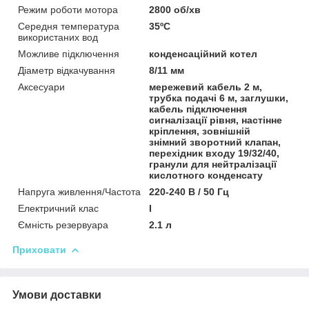
Режим роботи мотора
2800 об/хв
Середня температура
35ºС
використаних вод
Можливе підключення
конденсаційний котел
Діаметр відкачування
8/11 мм
Аксесуари
мережевий кабель 2 м,
трубка подачі 6 м, заглушки,
кабель підключення
сигналізації рівня, настінне
кріплення, зовнішній
знімний зворотний клапан,
перехідник входу 19/32/40,
гранули для нейтралізації
кислотного конденсату
Напруга живлення/Частота
220-240 B / 50 Гц
Електричний клас
I
Ємність резервуара
2.1 л
Приховати
Умови доставки