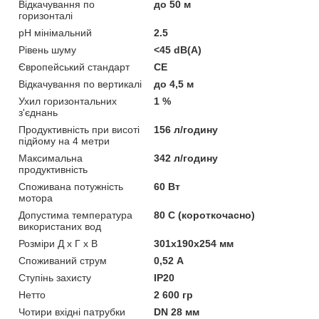
Відкачування по
до 50 м
горизонталі
pH мінімальний
2.5
Рівень шуму
<45 dB(A)
Європейський стандарт
CE
Відкачування по вертикалі
до 4,5 м
Ухил горизонтальних
1 %
з'єднань
Продуктивність при висоті
156 л/годину
підйому на 4 метри
Максимальна
342 л/годину
продуктивність
Споживана потужність
60 Вт
мотора
Допустима температура
80 С (короткочасно)
використаних вод
Розміри Д х Г х В
301x190x254 мм
Споживаний струм
0,52 А
Ступінь захисту
IP20
Нетто
2 600 гр
Чотири вхідні патрубки
DN 28 мм