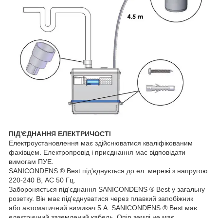
ПІД'ЄДНАННЯ ЕЛЕКТРИЧОСТІ
Електроустановлення має здійснюватися кваліфікованим
фахівцем. Електропровід і приєднання має відповідати
вимогам ПУЕ.
SANICONDENS ® Best під'єднується до ел. мережі з напругою
220-240 В, АС 50 Гц.
Забороняється під'єднання SANICONDENS ® Best у загальну
розетку. Він має під'єднуватися через плавкий запобіжник
або автоматичний вимикач 5 А. SANICONDENS ® Best має
електричний заземлений кабель. Опір землі не має