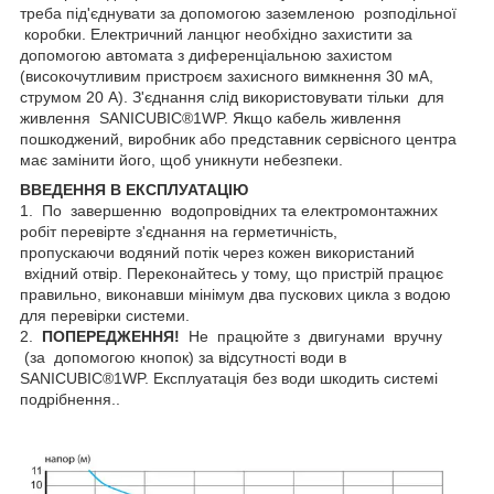
треба під'єднувати за допомогою заземленою розподільної
коробки. Електричний ланцюг необхідно захистити за
допомогою автомата з диференціальною захистом
(високочутливим пристроєм захисного вимкнення 30 мА,
струмом 20 А). З'єднання слід використовувати тільки для
живлення SANICUBIC®1WP. Якщо кабель живлення
пошкоджений, виробник або представник сервісного центра
має замінити його, щоб уникнути небезпеки.
ВВЕДЕННЯ В ЕКСПЛУАТАЦІЮ
1. По завершенню водопровідних та електромонтажних
робіт перевірте з'єднання на герметичність,
пропускаючи водяний потік через кожен використаний
вхідний отвір. Переконайтесь у тому, що пристрій працює
правильно, виконавши мінімум два пускових цикла з водою
для перевірки системи.
2.
ПОПЕРЕДЖЕННЯ!
Не працюйте з двигунами вручну
(за допомогою кнопок) за відсутності води в
SANICUBIC®1WP. Експлуатація без води шкодить системі
подрібнення..