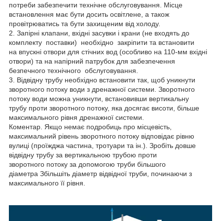
потреби забезпечити технічне обслуговування. Місце
встановлення має бути досить освітлене, а також
провітрюватись та бути захищеним від холоду.
2. Запірні клапани, вхідні засувки і крани (не входять до
комплекту поставки) необхідно закріпити та встановити
на впускні отвори для стічних вод (особливо на 110-мм вхідні
отвори) та на напірний патрубок для забезпечення
безпечного технічного обслуговування.
3. Відвідну трубу необхідно встановити так, щоб уникнути
зворотного потоку води з дренажної системи. Зворотного
потоку води можна уникнути, встановивши вертикальну
трубу проти зворотного потоку, яка досягає висоти, більше
максимального рівня дренажної системи.
Коментар. Якщо немає подробиць про місцевість,
максимальний рівень зворотного потоку відповідає рівню
вулиці (проїжджа частина, тротуари та ін.). Зробіть довше
відвідну трубу за вертикальною трубою проти
зворотного потоку за допомогою труби більшого
діаметра Збільшіть діаметр відвідної труби, починаючи з
максимального її рівня.