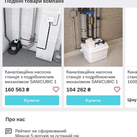
Подібні товари компанії
Каналізаційна насосна
Каналізаційна насосна
Кана
станція з подрібнюючим
станція з подрібнюючим
стан
механізмом SANICUBIC 1
механізмом SANICUBIC 1
1600
GR HP, SFA (Франція)
IP 67, SFA (Франція)
(Фра
160 563
104 262
₴
₴
Цін
Купити
Купити
Про нас
Рейтинг не сформований
Менше 5 відгуків за останній рік