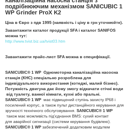
Каналізаційна насосна станція з
подрібнюючим механізмом SANICUBIC 1
WP Grinder ProX K2
Ціна в Євро з пдв 1995 (наявність і ціну в грн уточнюйте).
Завантажити каталог продукції SFA і каталог SANIFOS
можна тут:
http://www.tvist.biz.ua/tvist03.htm
Завантажити прайс-лист SFA можна в специфікації.
SANICUBIC
®
1 WP
Одномоторна каналізаційна насосна
станція (КНС) спеціально розроблена для
індивідуального використання (котеджі, малий бізнес).
Потужність двигуна дає йому змогу відкачати стічні води
від туалету, ванної кімнати, кухні або пральні.
SANICUBIC
®
1 WP
має підвищений ступінь захисту IP68 і
посилений корпус, а також пульт дистанційного керування для
зручності технічного обслуговування.
SANICUBIC
®
1 WP
також має можливість під'єднання BMS: сухий контакт
для аварійної сигнизації (системи керування будівлею).
SANICUBIC
®
1 WP
забезпечений додатковим модулем