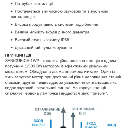
Патрубок вентиляції
Постачається з виносною звуковою та візуальною
сигналізацією
Висока продуктивність системи подрібнення
Велика кількість входів різного діаметра
Високий ступінь захисту IP68
Дистанційний пульт керування
ПРИНЦИП ДІЇ
SANICUBIC® 1WP - каналізаційна насосна станція з одним
потужним (1500 Вт) мотором із ефективним різальним
механізмом. Обладнана двома пневмодатчиками. Один із
яких запускає мотор при досягненні рівня наповнення станції
стоками, другий - відповідає за увімкнення сигналізації, яка
видає звуковий і візуальний сигнал. На корпусі станції
спалахує червона лампочка і видається звук "тривоги".