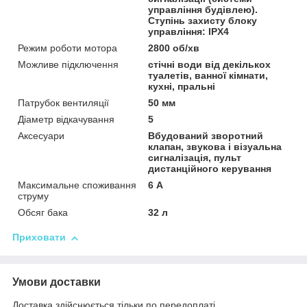
управління будівлею).
Ступінь захисту блоку
управління: IPX4
Режим роботи мотора
2800 об/хв
Можливе підключення
стічні води від декількох
туалетів, ванної кімнати,
кухні, пральні
Патрубок вентиляції
50 мм
Діаметр відкачування
5
Аксесуари
Вбудований зворотний
клапан, звукова і візуальна
сигналізація, пульт
дистанційного керування
Максимальне споживання
6 А
струму
Обсяг бака
32 л
Приховати
Умови доставки
Доставка здійснюється тільки по передоплаті.