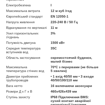
Електробезпека
I
Максимальна витрата
12 м куб /год
Європейський стандарт
EN 12050-1
Напруга живлення
220-240 B / 50 Гц
Відкачування по вертикалі
11 м
Ухил горизонтальних
3%
з'єднань
Потужність двигуна
1500 кВт
Середня температура
35C
вступників вод
Область застосування
окремостоячий будинок,
малий бізнес
Максимальна
70ºС з перервами (не більше
температура стічних вод
5 хвилин)
Діаметри прийомних
• 1 вхід 40/50 мм • 3 входи
трубопроводів
40/50/100/110 мм
Вага нетто
16 включаючи аксесуари
Розміри Д х Г х В
460x426x439 мм
Ступінь захисту
IP68 Підключення BMS:
сухий контакт аварійної
сигналізації (системи