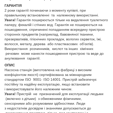
ГАРАНТІЯ
2 роки гарантії починаючи з моменту купівлі, при
правильному встановленні та належному використанні.
Увага!
Гарантія поширюється тільки на видалення туалетного
паперу, фекалій і стічних вод. Гарантія не поширюється на
пошкодження, спричинені попаданням всередину пристрою
сторонніх предметів (наприклад, бавовняної тканини,
презервативів, гігієнічних прокладок, вологих серветок, їжі,
волосся, металу, дерева або пластмасових об'єктів).
Використання розчинників, кислот та інших хімічних
речовин може нанести пошкодження пристрою та веде до
анулювання гарантії.
ОПИС
Насосна станція (виготовлена на фабриці з високим
коефіцієнтом якості) сертифікована за міжнародним
стандартом ISO 9001- ISO 14001. Пристрій забезпечує
постійну та надійну експлуатацію, якщо встановити
і використовувати його належним чином.
Увага!
Пристрій не призначений для експлуатації людьми
(включно з дітьми) з обмеженими фізичними,
сенсорними або розумовими здібностями. Люди
з недостатнім досвідом і знаннями допускаються до
використання пристрою тільки под контролем і з