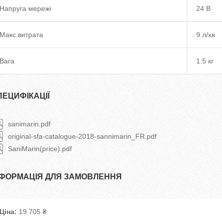
Напруга мережі
24 В
Макс.витрата
9 л/хв
Вага
1.5 кг
ПЕЦИФІКАЦІЇ
sanimarin.pdf
original-sfa-catalogue-2018-sannimarin_FR.pdf
SaniMarin(price).pdf
НФОРМАЦІЯ ДЛЯ ЗАМОВЛЕННЯ
Ціна:
19 705 ₴