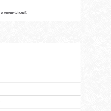
в специфікації.
я
т