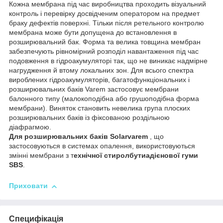
Кожна мембрана під час виробництва проходить візуальний
контроль і перевірку досвідченим оператором на предмет
браку дефектів поверхні. Тільки після ретельного контролю
мембрана може бути допущена до встановлення в
розширювальний бак. Форма та велика товщина мембран
забезпечують рівномірний розподіл навантаження під час
подовження в гідроакумуляторі так, що не виникає надмірне
нагрудження й втому локальних зон. Для всього спектра
вироблених гідроакумуляторів, багатофункціональних і
розширювальних баків Varem застосовує мембрани
балонного типу (малокоподібна або грушоподібна форма
мембрани). Виняток становить невелика група плоских
розширювальних баків із фіксованою роздільною
діафрагмою.
Для розширювальних баків Solarvarem
, що
застосовуються в системах опалення, використовуються
змінні мембрани з т
ехнічної стиролбутиадієнової гуми
SBS
.
Приховати
Специфікація