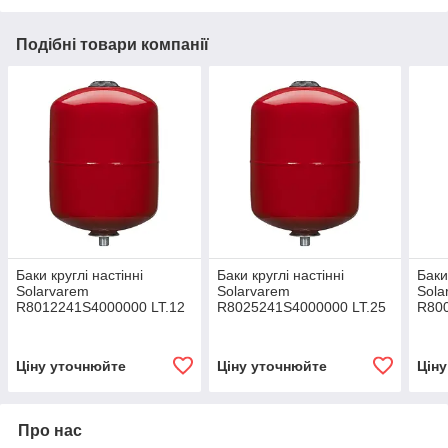
Подібні товари компанії
Баки круглі настінні
Баки круглі настінні
Баки
Solarvarem
Solarvarem
Sola
R8012241S4000000 LT.12
R8025241S4000000 LT.25
R800
, VAREM (Італія)
, VAREM (Італія)
VARE
Ціну уточнюйте
Ціну уточнюйте
Цін
Про нас