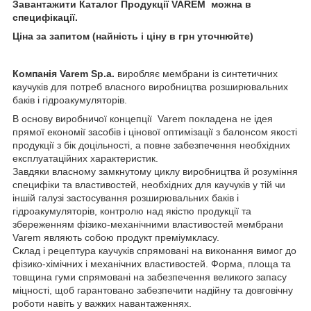
Завантажити Каталог Продукції VAREM можна в
специфікації.
Ціна за запитом (найність і ціну в грн уточнюйте)
Компанія Varem Sp.a.
виробляє мембрани із синтетичних
каучуків для потреб власного виробництва розширювальних
баків і гідроакумуляторів.
В основу виробничої концепції Varem покладена не ідея
прямої економії засобів і цінової оптимізації з балонсом якості
продукції з бік доцільності, а повне забезпечення необхідних
експлуатаційних характеристик.
Завдяки власному замкнутому циклу виробництва й розуміння
специфіки та властивостей, необхідних для каучуків у тій чи
іншій галузі застосування розширювальних баків і
гідроакумуляторів, контролю над якістю продукції та
збереженням фізико-механічними властивостей мембрани
Varem являють собою продукт преміумкласу.
Склад і рецептура каучуків спрямовані на виконання вимог до
фізико-хімічних і механічних властивостей. Форма, площа та
товщина гуми спрямовані на забезпечення великого запасу
міцності, щоб гарантовано забезпечити надійну та довговічну
роботи навіть у важких навантаженнях.