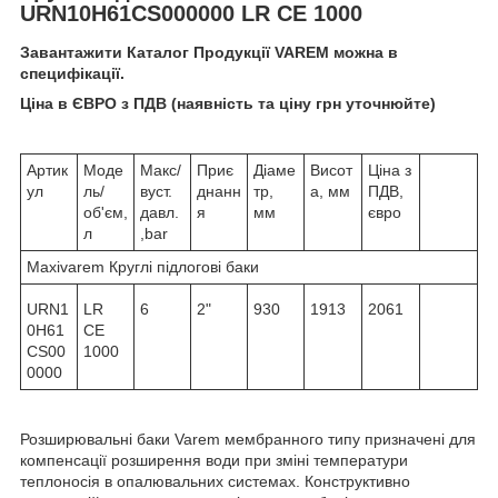
URN10H61CS000000 LR CE 1000
Завантажити Каталог Продукції VAREM можна в
специфікації.
Ціна в ЄВРО з ПДВ (наявність та ціну грн уточнюйте)
Артик
Моде
Макс/
Приє
Діаме
Висот
Ціна з
ул
ль/
вуст.
днанн
тр,
а, мм
ПДВ,
об'єм,
давл.
я
мм
євро
л
,bar
Maxivarem Круглі підлогові баки
URN1
LR
6
2"
930
1913
2061
0H61
CE
CS00
1000
0000
Розширювальні баки Varem мембранного типу призначені для
компенсації розширення води при зміні температури
теплоносія в опалювальних системах. Конструктивно