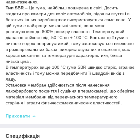
навантаженнях.
Тип SBR
– Це гума, найбільш поширена в світі. Досить
згадати про камери для коліс автомобілів, підошви взуття і в
багатьох інших виробництвах використовується саме вона. У
цій гуми є найкраще механічні якості, вона може
розтягуватися до 800% розміру власного. Температурний
діапазон стійкості від -50 °C до + 100 °C. Контакт цієї гуми з
питною водою неприпустимий, тому застосовується виключно
в розширювальних баках ,використовуваних в опаленні, має
хороші механічні та температурні характеристики, більш
низька ціна .
В температурах вище 100 °C гума SBR швидко старіє, втрачає
еластичність і тому можна передбачити її швидкий вихід з
ладу.
Установка мембран здійснюється після нанесення
лакофарбового покриття і сушіння в термокамері, що оберігає
матеріал мембрани від передчасного температурного
старіння і втрати физическомеханических властивостей.
Приховати
Специфікація