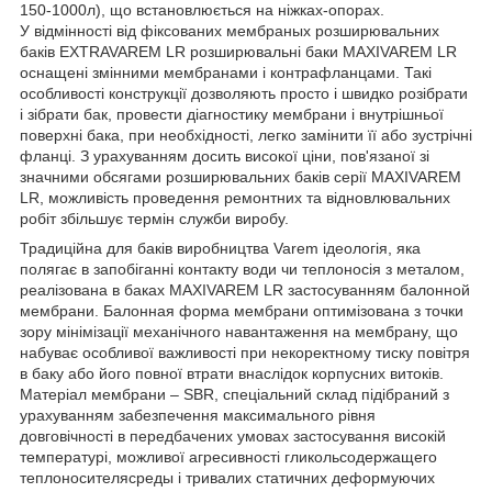
150-1000л), що встановлюється на ніжках-опорах.
У відмінності від фіксованих мембраных розширювальних
баків EXTRAVAREM LR розширювальні баки MAXIVAREM LR
оснащені змінними мембранами і контрафланцами. Такі
особливості конструкції дозволяють просто і швидко розібрати
і зібрати бак, провести діагностику мембрани і внутрішньої
поверхні бака, при необхідності, легко замінити її або зустрічні
фланці. З урахуванням досить високої ціни, пов'язаної зі
значними обсягами розширювальних баків серії MAXIVAREM
LR, можливість проведення ремонтних та відновлювальних
робіт збільшує термін служби виробу.
Традиційна для баків виробництва Varem ідеологія, яка
полягає в запобіганні контакту води чи теплоносія з металом,
реалізована в баках MAXIVAREM LR застосуванням балонной
мембрани. Балонная форма мембрани оптимізована з точки
зору мінімізації механічного навантаження на мембрану, що
набуває особливої важливості при некоректному тиску повітря
в баку або його повної втрати внаслідок корпусних витоків.
Матеріал мембрани – SBR, спеціальний склад підібраний з
урахуванням забезпечення максимального рівня
довговічності в передбачених умовах застосування високій
температурі, можливої агресивності гликольсодержащего
теплоносителясреды і тривалих статичних деформуючих