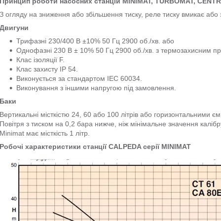
Принцип роботи насосних станцій MINIMAT, TURBOMAT, CENT
З огляду на зниження або збільшення тиску, реле тиску вмикає або 
Двигуни
Трифазні 230/400 В ±10% 50 Гц 2900 об./хв. або
Однофазні 230 В ± 10% 50 Гц 2900 об./хв. з термозахисним п
Клас ізоляції F.
Клас захисту IP 54.
Виконується за стандартом IEC 60034.
Виконування з іншими напругою під замовлення.
Баки
Вертикальні місткістю 24, 60 або 100 літрів або горизонтальними єм
Повітря з тиском на 0,2 бара нижче, ніж мінімальне значення калібр
Minimat має місткість 1 літр.
Робочі характеристики станції CALPEDA серії MINIMAT