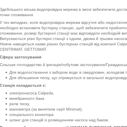
Здебільшого міська водопровідна мережа в змозі забезпечити достат
точки споживання.
У тих випадках, коли водопровідна мережа відсутня або недостатня
необхідно встановити бустерну станцію, щоб забезпечити прийнятний
споживання, розмір бустерної станції має відповідати необхідній вит
Випускаються різні бустерні станції з одним, двома й трьома насос
Нижче наводяться назви різних бустернах станцій від компанії Cal
CENTRIMAT, GETTOMAT.
Сфера застосування
Сільське господарство й іригація/побутове застосування/Граждансь
Для водопостачання з забором води зі свердловин, колодязів т
Для збільшення тиску, що отримується із загальної водопровід
Станція складається з:
электронасоса Calpeda,
мембранного бака
реле тиску,
манометра (за винятком серії Minimat),
спеціального конектора
шланг для станцій із розміщенням насоса над баком.