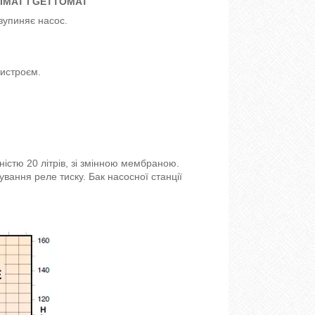
RIMAT і GETTOMAT
зупиняє насос.
ристроєм.
ністю 20 літрів, зі змінною мембраною.
ування реле тиску. Бак насосної станції