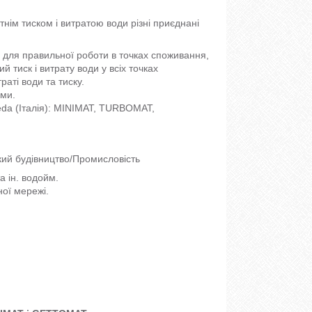
нім тиском і витратою води різні приєднані
 для правильної роботи в точках споживання,
 тиск і витрату води у всіх точках
раті води та тиску.
ами.
peda (Італія): MINIMAT, TURBOMAT,
кий будівництво/Промисловість
а ін. водойм.
ної мережі.