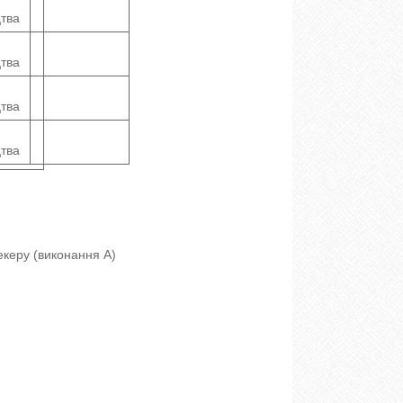
цтва
цтва
цтва
цтва
екеру (виконання A)