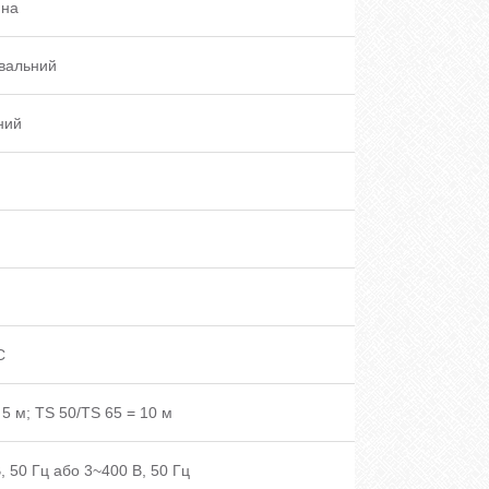
ина
вальний
ний
C
 5 м; TS 50/TS 65 = 10 м
, 50 Гц або 3~400 В, 50 Гц