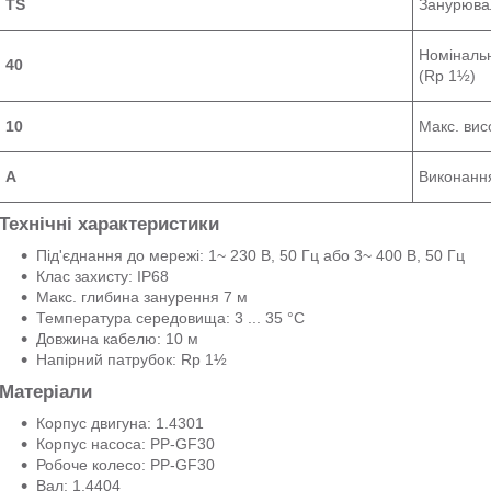
TS
Занурювал
Номінальн
40
(Rp 1½)
10
Макс. вис
A
Виконанн
Технічні характеристики
Під'єднання до мережі: 1~ 230 В, 50 Гц або 3~ 400 В, 50 Гц
Клас захисту: IP68
Макс. глибина занурення 7 м
Температура середовища: 3 ... 35 °C
Довжина кабелю: 10 м
Напірний патрубок: Rp 1½
Матеріали
Корпус двигуна: 1.4301
Корпус насоса: PP-GF30
Робоче колесо: PP-GF30
Вал: 1.4404