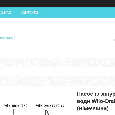
РО НАС
КОНТАКТИ
Насос із зану
води Wilo-Dra
(Німеччина)