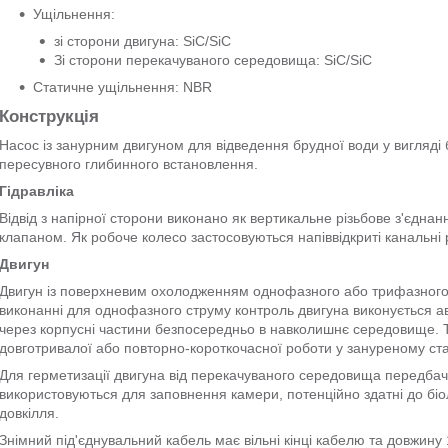
Ущільнення:
зі сторони двигуна: SiC/SiC
Зі сторони перекачуваного середовища: SiC/SiC
Статичне ущільнення: NBR
Конструкція
Насос із занурним двигуном для відведення брудної води у вигляді 
пересувного глибинного встановлення.
Гідравліка
Відвід з напірної сторони виконано як вертикальне різьбове з'єдн
клапаном. Як робоче колесо застосовуються напіввідкриті канальні 
Двигун
Двигун із поверхневим охолодженням однофазного або трифазного 
виконанні для однофазного струму контроль двигуна виконується а
через корпусні частини безпосередньо в навколишнє середовище. Т
довготривалої або повторно-короткочасної роботи у зануреному ста
Для герметизації двигуна від перекачуваного середовища передба
використовуються для заповнення камери, потенційно здатні до бі
довкілля.
Знімний під'єднувальний кабель має вільні кінці кабелю та довжину