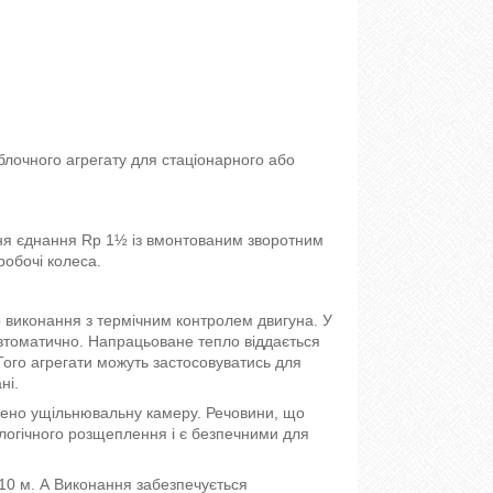
блочного агрегату для стаціонарного або
ання єднання Rp 1½ із вмонтованим зворотним
робочі колеса.
виконання з термічним контролем двигуна. У
втоматично. Напрацьоване тепло віддається
ого агрегати можуть застосовуватись для
ні.
чено ущільнювальну камеру. Речовини, що
ологічного розщеплення і є безпечними для
 10 м. А Виконання забезпечується