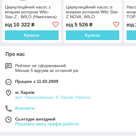
Циркуляційний насос з
Циркуляційний насос із
Насо
мокрим ротором Wilo-
мокрим ротором Wilo Star-
мокр
Star-Z , WILO (Німеччина)
Z NOVA, WILO
TOP-
(Німеччина)
10 322
5 526
від
₴
від
₴
від
Купити
Купити
Про нас
Рейтинг не сформований
Менше 5 відгуків за останній рік
Працює з 11.02.2009
м. Харків
вул. Чернишевська, 8, Харків, Україна
Контакти
Сьогодні вихідний
Показати весь графік роботи