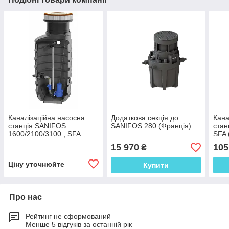
Каналізаційна насосна
Додаткова секція до
Кана
станція SANIFOS
SANIFOS 280 (Франція)
стан
1600/2100/3100 , SFA
SFA 
(Франція)
15 970
105
₴
Ціну уточнюйте
Купити
Про нас
Рейтинг не сформований
Менше 5 відгуків за останній рік