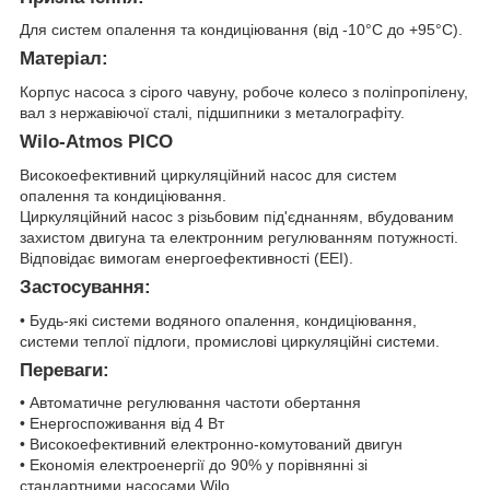
Для систем опалення та кондиціювання (від -10°C до +95°C).
Матеріал:
Корпус насоса з сірого чавуну, робоче колесо з поліпропілену,
вал з нержавіючої сталі, підшипники з металографіту.
Wilo-Atmos PICO
Високоефективний циркуляційний насос для систем
опалення та кондиціювання.
Циркуляційний насос з різьбовим під'єднанням, вбудованим
захистом двигуна та електронним регулюванням потужності.
Відповідає вимогам енергоефективності (EEI).
Застосування:
• Будь-які системи водяного опалення, кондиціювання,
системи теплої підлоги, промислові циркуляційні системи.
Переваги:
• Автоматичне регулювання частоти обертання
• Енергоспоживання від 4 Вт
• Високоефективний електронно-комутований двигун
• Економія електроенергії до 90% у порівнянні зі
стандартними насосами Wilo