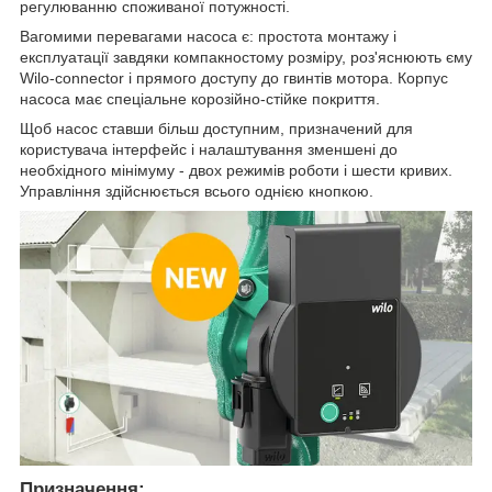
регулюванню споживаної потужності.
Вагомими перевагами насоса є: простота монтажу і
експлуатації завдяки компакностому розміру, роз'яснюють єму
Wilo-connector і прямого доступу до гвинтів мотора. Корпус
насоса має спеціальне корозійно-стійке покриття.
Щоб насос ставши більш доступним, призначений для
користувача інтерфейс і налаштування зменшені до
необхідного мінімуму - двох режимів роботи і шести кривих.
Управління здійснюється всього однією кнопкою.
Призначення: