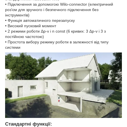
• Підключення за допомогою Wilo-connector (електричний
роз'єм для зручного і безпечного підключення без
інструментів)
• Функція автоматичного перезапуску
• Високий пусковий момент
• 2 режими роботи Δp-v і n const (6 кривих: 3 Δp-v і 3 з
постійною частотою)
• Простота вибору режиму роботи в залежності від типу
системи
Стандартні функції: