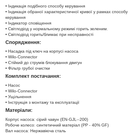
• Індикація подібного способу керування
• Індикація обраної характеристичної кривої у рамках способу
керування
• Індикатор сповіщення
• Світлодіод у нормальному режимі горить зеленим.
• Світлодіод горить/блимає при несправності
Спорядження:
• Насадка під ключ на корпусі насоса
• Wilo-Connector
• Стійкий до струмів блокування двигун
• Фільтр грубої очистки
Комплект постачання:
• Насос
• Wilo-Connector
• Ущільнення
• Інструкція з монтажу та експлуатації
Матеріали:
Корпус насоса: сірий чавун (EN-GJL--200)
Робоче колесо: синтетичний матеріал (PP - 40% GF)
Вал насоса: Нержавіюча сталь