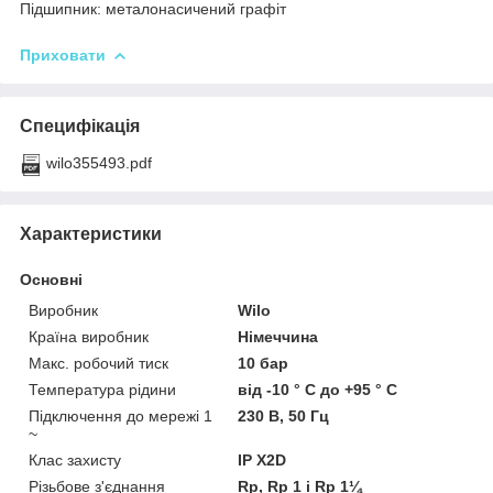
Підшипник: металонасичений графіт
Приховати
Специфікація
wilo355493.pdf
Характеристики
Основні
Виробник
Wilo
Країна виробник
Німеччина
Макс. робочий тиск
10 бар
Температура рідини
від -10 ° C до +95 ° C
Підключення до мережі 1
230 В, 50 Гц
~
Клас захисту
IP X2D
Різьбове з'єднання
Rp, Rp 1 і Rp 1¼