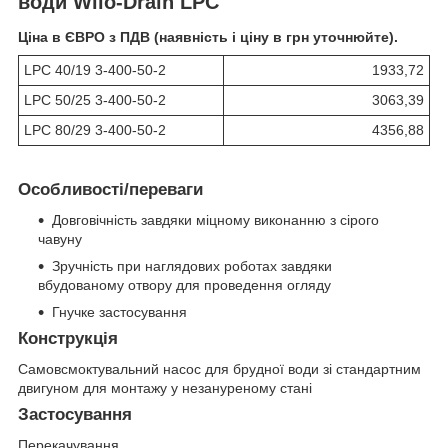
води Wilo-Drain LPC
Ціна в ЄВРО з ПДВ (наявність і ціну в грн уточнюйте).
LPC 40/19 3-400-50-2
1933,72
LPC 50/25 3-400-50-2
3063,39
LPC 80/29 3-400-50-2
4356,88
Особливості/переваги
Довговічність завдяки міцному виконанню з сірого
чавуну
Зручність при наглядових роботах завдяки
вбудованому отвору для проведення огляду
Гнучке застосування
Конструкція
Самовсмоктувальний насос для брудної води зі стандартним
двигуном для монтажу у незануреному стані
Застосування
Перекачування