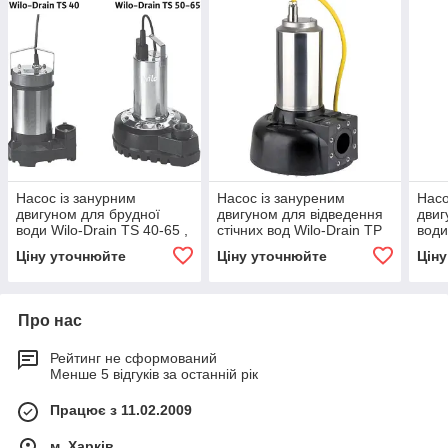
Насос із занурним
Насос із зануреним
Насо
двигуном для брудної
двигуном для відведення
двиг
води Wilo-Drain TS 40-65 ,
стічних вод Wilo-Drain TP
води
WILO (Німеччина)
80/TP 100 , WILO
WILO
Ціну уточнюйте
Ціну уточнюйте
Цін
(Німеччина)
Про нас
Рейтинг не сформований
Менше 5 відгуків за останній рік
Працює з 11.02.2009
м. Харків