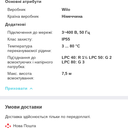
Основні атрибути
Виробник
Wilo
Країна виробник
Німеччина
Додаткові
Підключення до мережі:
3~400 В, 50 Гц
Клас захисту:
IP55
Температура
3 ... 80 °C
перекачуваємої рідини:
Під'єднання до
LPC 40: R 1½ LPC 50: G 2
всмоктуючих і напірного
LPC 80: G 3
патрубка:
Макс. висота
7,5 м
всмоктування:
Приховати
Умови доставки
Доставка здійснюється тільки по передоплаті.
Нова Пошта