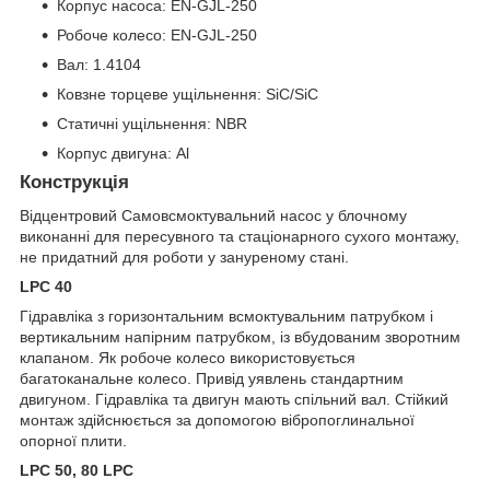
Корпус насоса: EN-GJL-250
Робоче колесо: EN-GJL-250
Вал: 1.4104
Ковзне торцеве ущільнення: SiC/SiC
Статичні ущільнення: NBR
Корпус двигуна: Al
Конструкція
Відцентровий Самовсмоктувальний насос у блочному
виконанні для пересувного та стаціонарного сухого монтажу,
не придатний для роботи у зануреному стані.
LPC 40
Гідравліка з горизонтальним всмоктувальним патрубком і
вертикальним напірним патрубком, із вбудованим зворотним
клапаном. Як робоче колесо використовується
багатоканальне колесо. Привід уявлень стандартним
двигуном. Гідравліка та двигун мають спільний вал. Стійкий
монтаж здійснюється за допомогою вібропоглинальної
опорної плити.
LPC 50, 80 LPC