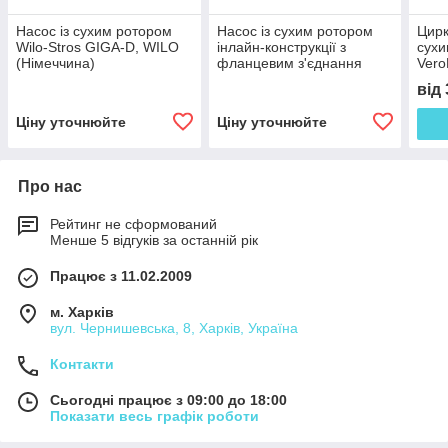
Насос із сухим ротором
Насос із сухим ротором
Цирк
Wilo-Stros GIGA-D, WILO
інлайн-конструкції з
сухи
(Німеччина)
фланцевим з'єднання
Vero
єднанням VeroLine-IPH-O
(Нім
від
, WILO (Німеччина)
Ціну уточнюйте
Ціну уточнюйте
Про нас
Рейтинг не сформований
Менше 5 відгуків за останній рік
Працює з 11.02.2009
м. Харків
вул. Чернишевська, 8, Харків, Україна
Контакти
Сьогодні працює з 09:00 до 18:00
Показати весь графік роботи