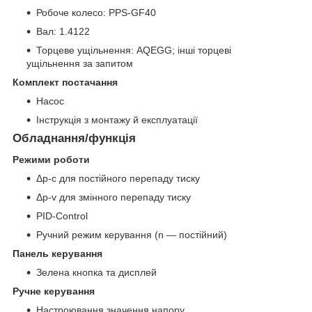
Робоче колесо: PPS-GF40
Вал: 1.4122
Торцеве ущільнення: AQEGG; інші торцеві
ущільнення за запитом
Комплект постачання
Насос
Інструкція з монтажу й експлуатації
Обладнання/функція
Режими роботи
Δp-c для постійного перепаду тиску
Δp-v для змінного перепаду тиску
PID-Control
Ручний режим керування (n — постійний)
Панель керування
Зелена кнопка та дисплей
Ручне керування
Настроювання значення напору