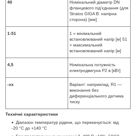
40
Номінальний діаметр DN
фланцевого під'єднання (для
Stratos GIGA B: напірна
сторона) [мм]
1-51
1 = мінімальний
встановлюваний напір [м] 51
= максимальний
встановлюваний напір [м]
4,5
Номінальна потужність
електродвигуна P2 в [кВт]
-xx
Варіант: наприклад, R1 —
виконання без
диференціального датчика
тиску
Технічні характеристики
Діапазон температур рідини, що перекачується: від
-20 °C до +140 °C