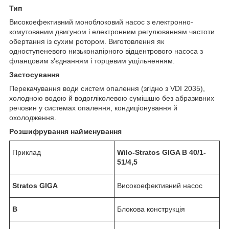
Тип
Високоефективний моноблоковий насос з електронно-
комутованим двигуном і електронним регулюванням частоти
обертання із сухим ротором. Виготовлення як
одноступеневого низьконапірного відцентрового насоса з
фланцовим з'єднанням і торцевим ущільненням.
Застосування
Перекачування води систем опалення (згідно з VDI 2035),
холодною водою й водогліколевою сумішшю без абразивних
речовин у системах опалення, кондиціонування й
охолодження.
Розшифрування найменування
Приклад
Wilo-Stratos GIGA B 40/1-
51/4,5
Stratos GIGA
Високоефективний насос
B
Блокова конструкція