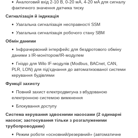
Аналоговий вхід 2-10 В, 0-20 мА, 4-20 мА для сигналу
фактичного значення датчика тиску
Сигналізація й індикація
Узагальна сигналізація несправності SSM
Узагальна сигналізація робочого стану SBM
Обмін даними
Інфрачервоний інтерфейс для бездротового обміну
даними з IR-монітором/IR-модулем
Гніздо для Wilo IF-модулів (Modbus, BACnet, CAN,
PLR, LON) для під'єднання до автоматизованої системи
керування будівлями
Функції захисту
Повний захист електродвигуна з вбудованою
електронною системою вимкнення
Блокування доступу
Система керування здвоєними насосами (2 одинарні
насоси; застосування тільки з розгалуженими
трубопроводами)
Режим роботи «основний/резервний» (автоматичне