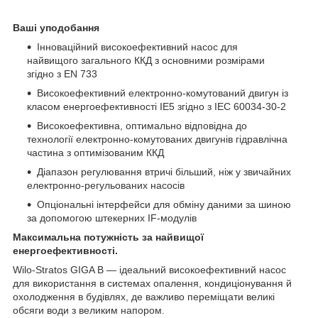
Ваші уподобання
Інноваційний високоефективний насос для
найвищого загального ККД з основними розмірами
згідно з EN 733
Високоефективний електронно-комутований двигун із
класом енергоефективності IE5 згідно з IEC 60034-30-2
Високоефективна, оптимально відповідна до
технології електронно-комутованих двигунів гідравлічна
частина з оптимізованим ККД
Діапазон регулювання втричі більший, ніж у звичайних
електронно-регульованих насосів
Опціональні інтерфейси для обміну даними за шиною
за допомогою штекерних IF-модулів
Максимальна потужність за найвищої
енергоефективності.
Wilo-Stratos GIGA B — ідеальний високоефективний насос
для використання в системах опалення, кондиціонування й
охолодження в будівлях, де важливо переміщати великі
обсяги води з великим напором.