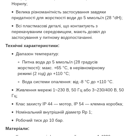
Норилу;
Велика різноманітність застосування завдяки
придатності для жорсткості води до 5 ммоль/л (28 °dH);
Всі пластмасові деталі, що контактують з
перекачуваним середовищем, мають дозвіл до
застосування у питному водопостачанні.
Технічні характеристики:
Діапазон температур:
Питна вода до 5 ммоль/л (28 градусів
жорсткості): макс. +65 °C, в нерівномірному
режимі (2 год) до +110 °C;
Вода системи опалення: від -8 °C до +110 °C.
Живлення мережі 1~230 В, 50 Гц або 3~230/400 В, 50
Гц;
Клас захисту IP 44 — мотор, IP 54 — клемна коробка;
Номінальний внутрішній діаметр Rp 1;
Робочий тиск до 10 бар.
Матеріали: