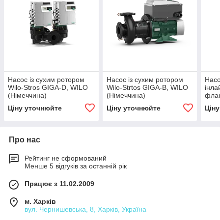
Насос із сухим ротором
Насос із сухим ротором
Насо
Wilo-Stros GIGA-D, WILO
Wilo-Strtos GIGA-B, WILO
інла
(Німеччина)
(Німеччина)
флан
єдна
Ціну уточнюйте
Ціну уточнюйте
Цін
, WI
Про нас
Рейтинг не сформований
Менше 5 відгуків за останній рік
Працює з 11.02.2009
м. Харків
вул. Чернишевська, 8, Харків, Україна