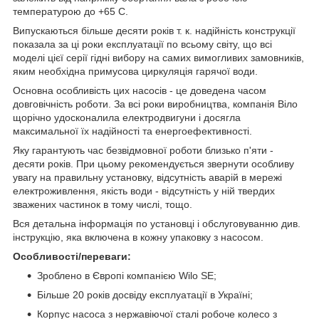
температурою до +65 С.
Випускаються більше десяти років т. к. надійність конструкції
показала за ці роки експлуатації по всьому світу, що всі
моделі цієї серії гідні вибору на самих вимогливих замовників,
яким необхідна примусова циркуляція гарячої води.
Основна особливість цих насосів - це доведена часом
довговічність роботи. За всі роки виробництва, компанія Віло
щорічно удосконалила електродвигуни і досягла
максимальної їх надійності та енергоефективності.
Яку гарантують час безвідмовної роботи близько п'яти -
десяти років. При цьому рекомендується звернути особливу
увагу на правильну установку, відсутність аварій в мережі
електроживлення, якість води - відсутність у ній твердих
зважених частинок в тому числі, тощо.
Вся детальна інформація по установці і обслуговуванню див.
інструкцію, яка включена в кожну упаковку з насосом.
Особливості/переваги:
Зроблено в Європі компанією Wilo SE;
Більше 20 років досвіду експлуатації в Україні;
Корпус насоса з нержавіючої сталі робоче колесо з