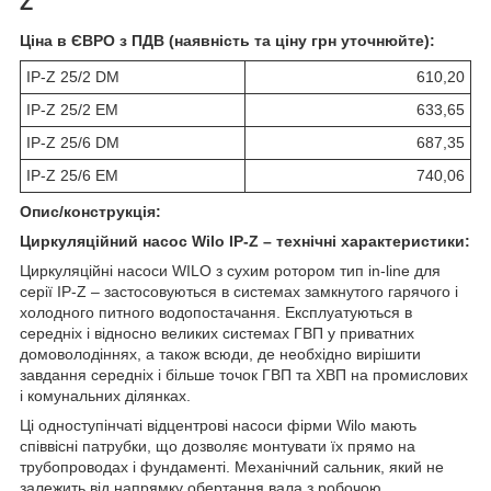
Z
Ціна в ЄВРО з ПДВ (наявність та ціну грн уточнюйте):
IP-Z 25/2 DM
610,20
IP-Z 25/2 EM
633,65
IP-Z 25/6 DM
687,35
IP-Z 25/6 EM
740,06
Опис/конструкція:
Циркуляційний насос Wilo
IP-Z
– технічні характеристики:
Циркуляційні насоси WILO з сухим ротором тип in-line для
серії IP-Z – застосовуються в системах замкнутого гарячого і
холодного питного водопостачання. Експлуатуються в
середніх і відносно великих системах ГВП у приватних
домоволодіннях, а також всюди, де необхідно вирішити
завдання середніх і більше точок ГВП та ХВП на промислових
і комунальних ділянках.
Ці одноступінчаті відцентрові насоси фірми Wilo мають
співвісні патрубки, що дозволяє монтувати їх прямо на
трубопроводах і фундаменті. Механічний сальник, який не
залежить від напрямку обертання вала з робочою