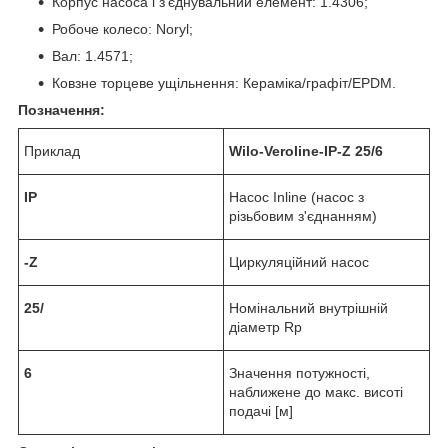
Корпус насоса і з'єднувальний елемент: 1.4306;
Робоче колесо: Noryl;
Вал: 1.4571;
Ковзне торцеве ущільнення: Кераміка/графіт/EPDM.
Позначення:
Приклад
Wilo
‐
Veroline
‐
IP
‐
Z 25/6
IP
Насос Inline (насос з
різьбовим з'єднанням)
‐
Z
Циркуляційний насос
25/
Номінальний внутрішній
діаметр Rp
6
Значення потужності,
наближене до макс. висоті
подачі [м]